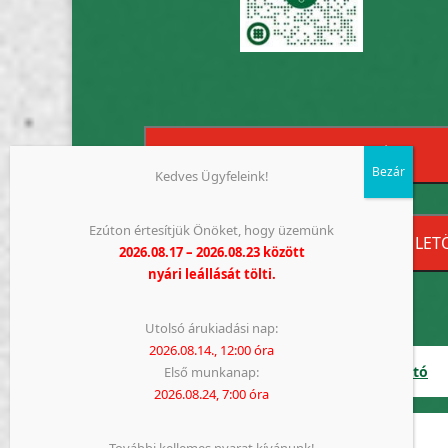
ÜZENETKÜLDÉS
Kedves Ügyfeleink!
Ezúton értesítjük Önöket, hogy üzemünk
▼ GYÁRTÁSI MEGRENDELŐLAP LET
2026.08.17 – 2026.08.23 között
nyári leállását tölti.
Utolsó árukiadási nap:
2026.08.14., 12:00 óra
Impresszum
Adatkezelési tájékoztató
Első munkanap:
2026.08.24, 7:00 óra
Bogesz 2006 Kft. - 2023.