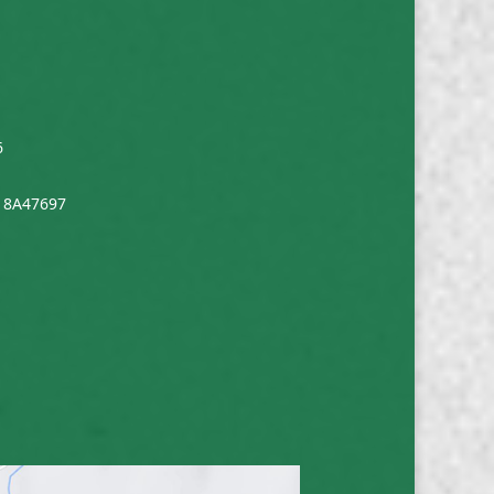
6
 18A47697