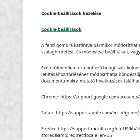
Cookie-beállítások kezelése
Cookie-beállítások
A fenti gombra kattintva bármikor módosíthatja
szalaghirdetést, és módosítsa beállításait, vag
Ezen túlmenően a különböző böngészők különböz
letiltásához/törléséhez módosíthatja böngészőj
dokumentumokra mutató hivatkozások találhat
Chrome: https://support.google.com/accounts
Safari: https://support.apple.com/en-in/guide/
Firefox: https://support.mozilla.org/en-US/kb/
stored&amp;redirectlocale=en-US