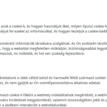
azok a cookie-k, és hogyan használjuk őket, milyen típusú cookie-
ljuk fel ezeket az információkat, és hogyan kezeljük a cookie-beáll
kisméretű információk tárolására szolgálnak. Az Ön eszközén tárol
n, hogy a weboldal megfelelően működjön, biztonságosabbá tegyük,
ezzük, mi működik, és hol van szükség fejlesztésre.
oldalunk is több célból belső és harmadik féltől származó sütiket 
, és nem gyűjtik az Ön személyazonosításra alkalmas adatait.
mazó cookie-k főként a webhely működésének megértését, a webhely
áns hirdetések megjelenítését, valamint összességében jobb és job
i a jövőbeni interakcióit a weboldalunkkal.