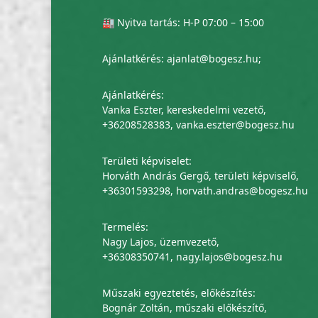
🏭 Nyitva tartás: H-P 07:00 – 15:00
Ajánlatkérés:
ajanlat@bogesz.hu
;
Ajánlatkérés:
Vanka Eszter, kereskedelmi vezető,
+36208528383
,
vanka.eszter@bogesz.hu
Területi képviselet:
Horváth András Gergő, területi képviselő,
+36301593298
,
horvath.andras@bogesz.hu
Termelés:
Nagy Lajos, üzemvezető,
+36308350741
,
nagy.lajos@bogesz.hu
Műszaki egyeztetés, előkészítés:
Bognár Zoltán, műszaki előkészítő,