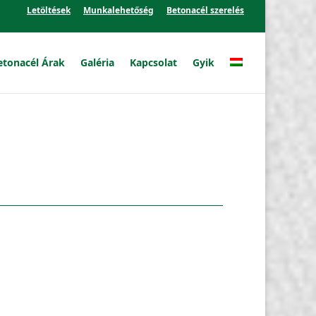
Letöltések
Munkalehetőség
Betonacél szerelés
etonacél Árak
Galéria
Kapcsolat
Gyik