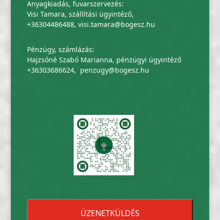
Anyagkiadás, fuvarszervezés:
Visi Tamara, szállítási ügyintéző,
+36304486488
,
visi.tamara@bogesz.hu
Pénzügy, számlázás:
Hajzsóné Szabó Marianna, pénzügyi ügyintéző
+36303686624
,
penzugy@bogesz.hu
ÜZENETKÜLDÉS