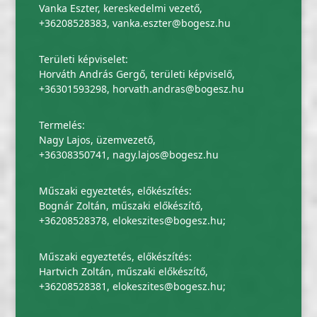
Vanka Eszter, kereskedelmi vezető,
+36208528383
,
vanka.eszter@bogesz.hu
Területi képviselet:
Horváth András Gergő, területi képviselő,
+36301593298
,
horvath.andras@bogesz.hu
Termelés:
Nagy Lajos, üzemvezető,
+36308350741
,
nagy.lajos@bogesz.hu
Műszaki egyeztetés, előkészítés:
Bognár Zoltán, műszaki előkészítő,
+36208528378
,
elokeszites@bogesz.hu
;
Műszaki egyeztetés, előkészítés:
Hartvich Zoltán, műszaki előkészítő,
+36208528381
,
elokeszites@bogesz.hu
;