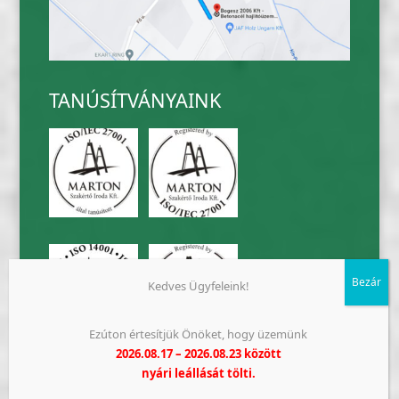
TANÚSÍTVÁNYAINK
Kedves Ügyfeleink!
Ezúton értesítjük Önöket, hogy üzemünk
2026.08.17 – 2026.08.23 között
nyári leállását tölti.