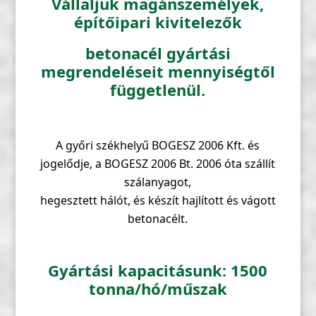
Vállaljuk magánszemélyek,
építőipari kivitelezők
betonacél gyártási
megrendeléseit mennyiségtől
függetlenül.
A győri székhelyű BOGESZ 2006 Kft. és
jogelődje, a BOGESZ 2006 Bt. 2006 óta szállít
szálanyagot,
hegesztett hálót, és készít hajlított és vágott
betonacélt.
Gyártási kapacitásunk: 1500
tonna/hó/műszak