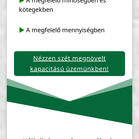
▶
A megfelelő minőségben és
kötegekben
▶
A megfelelő mennyiségben
Nézzen szét megnövelt
kapacitású üzemünkben!