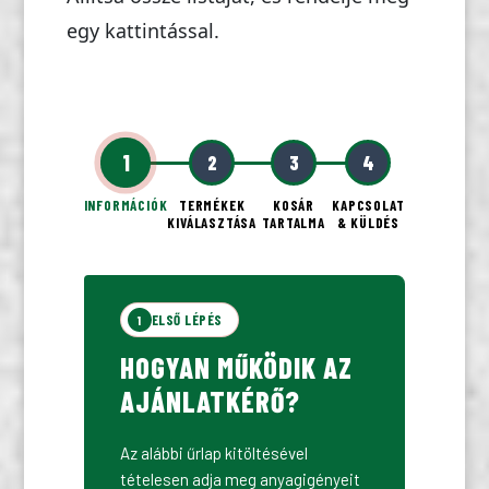
egy kattintással.
1
2
3
4
INFORMÁCIÓK
TERMÉKEK
KOSÁR
KAPCSOLAT
KIVÁLASZTÁSA
TARTALMA
& KÜLDÉS
ELSŐ LÉPÉS
1
HOGYAN MŰKÖDIK AZ
AJÁNLATKÉRŐ?
Az alábbi űrlap kitöltésével
tételesen adja meg anyagigényeit