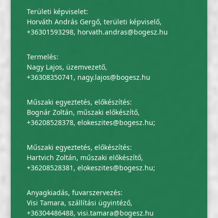
Területi képviselet:
Horváth András Gergő, területi képviselő,
+36301593298
,
horvath.andras@bogesz.hu
Termelés:
Nagy Lajos, üzemvezető,
+36308350741
,
nagy.lajos@bogesz.hu
Műszaki egyeztetés, előkészítés:
Bognár Zoltán, műszaki előkészítő,
+36208528378
,
elokeszites@bogesz.hu
;
Műszaki egyeztetés, előkészítés:
Hartvich Zoltán, műszaki előkészítő,
+36208528381
,
elokeszites@bogesz.hu
;
Anyagkiadás, fuvarszervezés:
Visi Tamara, szállítási ügyintéző,
+36304486488
,
visi.tamara@bogesz.hu