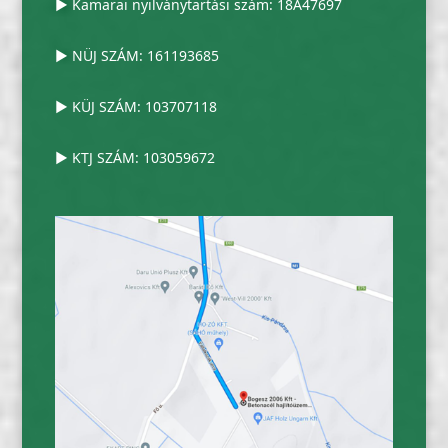
▶ Kamarai nyilványtartási szám: 18A47697
▶ NÜJ SZÁM: 161193685
▶ KÜJ SZÁM: 103707118
▶ KTJ SZÁM: 103059672