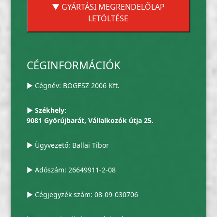
▼ GYÁRTÁSI MEGRENDELŐLAP
LETÖLTÉSE
CÉGINFORMÁCIÓK
▶ Cégnév: BOGESZ 2006 Kft.
▶ Székhely:
9081 Győrújbarát, Vállalkozók útja 25.
▶ Ügyvezető: Ballai Tibor
▶ Adószám: 26649911-2-08
▶ Cégjegyzék szám: 08-09-030706