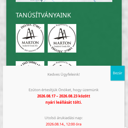
TANÚSÍTVÁNYAINK
Kedves Ügyfeleink!
Ezúton értesítjük Önöket, hogy üzemünk
2026.08.17 – 2026.08.23 között
nyári leállását tölti.
Utolsó árukiadási nap:
2026.08.14., 12:00 óra
Impresszum
Adatkezelési tájékoztató