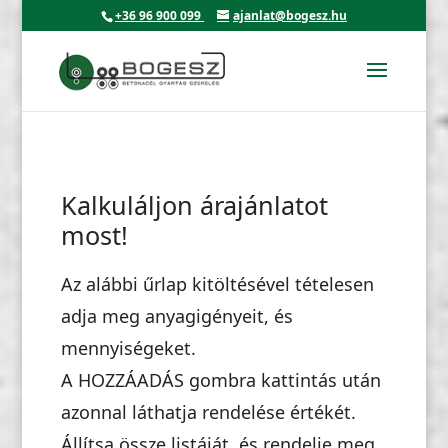
+36 96 900 099
ajanlat@bogesz.hu
Kalkuláljon árajánlatot
most!
Az alábbi űrlap kitöltésével tételesen
adja meg anyagigényeit, és
mennyiségeket.
A HOZZÁADÁS gombra kattintás után
azonnal láthatja rendelése értékét.
Állítsa össze listáját, és rendelje meg