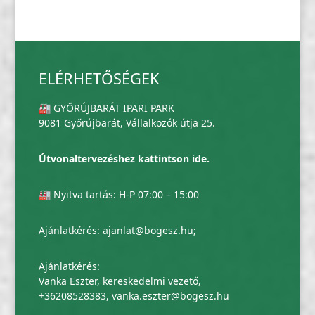
ELÉRHETŐSÉGEK
🏭 GYŐRÚJBARÁT IPARI PARK
9081 Győrújbarát, Vállalkozók útja 25.
Útvonaltervezéshez kattintson ide.
🏭 Nyitva tartás: H-P 07:00 – 15:00
Ajánlatkérés:
ajanlat@bogesz.hu
;
Ajánlatkérés:
Vanka Eszter, kereskedelmi vezető,
+36208528383
,
vanka.eszter@bogesz.hu