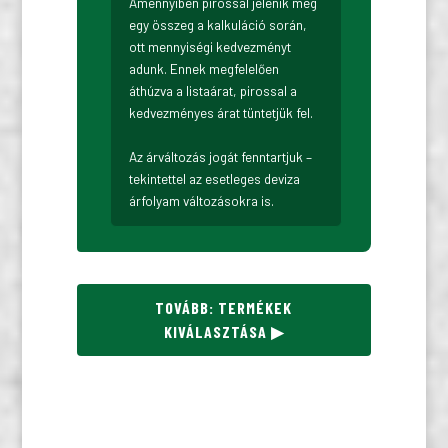
Amennyiben pirossal jelenik meg
egy összeg a kalkuláció során,
ott mennyiségi kedvezményt
adunk. Ennek megfelelően
áthúzva a listaárat, pirossal a
kedvezményes árat tüntetjük fel.
Az árváltozás jogát fenntartjuk –
tekintettel az esetleges deviza
árfolyam változásokra is.
TOVÁBB: TERMÉKEK
KIVÁLASZTÁSA ▶