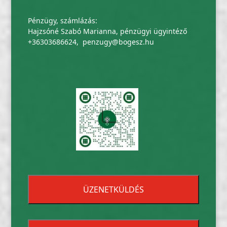
Pénzügy, számlázás:
Hajzsóné Szabó Marianna, pénzügyi ügyintéző
+36303686624
,
penzugy@bogesz.hu
ÜZENETKÜLDÉS