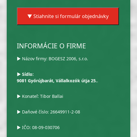
▼ Stiahnite si formulár objednávky
INFORMÁCIE O FIRME
▶ Názov firmy: BOGESZ 2006, s.r.o.
▶ Sídlo:
9081 Győrújbarát, Vállalkozók útja 25.
.
▶ Konateľ: Tibor Ballai
▶ Daňové číslo: 26649911-2-08
▶ IČO: 08-09-030706