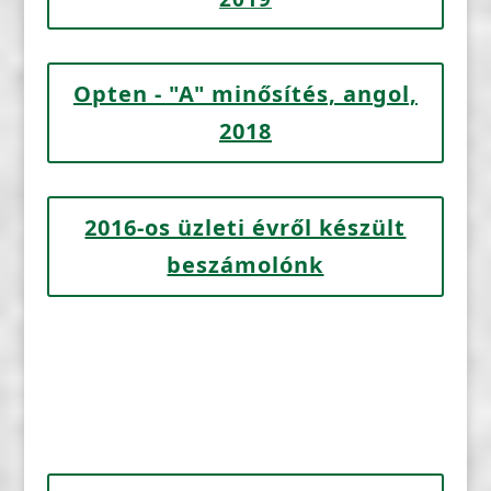
Opten - "A" minősítés, angol,
2018
2016-os üzleti évről készült
beszámolónk