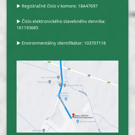
▶ Registračné číslo v komore: 18A47697
▶ Číslo elektronického stavebného denníka:
161193685
▶ Environmentálny identifikátor: 103707118