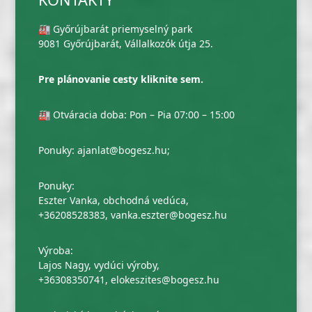
🏭 Győrújbarát priemyselný park
9081 Győrújbarát, Vállalkozók útja 25.
Pre plánovanie cesty kliknite sem.
🏭 Otváracia doba: Pon – Pia 07:00 – 15:00
Ponuky:
ajanlat@bogesz.hu
;
Ponuky:
Eszter Vanka, obchodná vedúca,
+36208528383
,
vanka.eszter@bogesz.hu
Výroba:
Lajos Nagy, vydúci výroby,
+36308350741
,
elokeszites@bogesz.hu